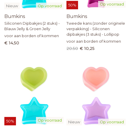
Op voorraad
50%
Nieuw
Op voorraad
Bumkins
Bumkins
Siliconen Dipbakjes (2 stuks) -
Tweede kans (zonder originele
Blauw Jelly & Groen Jelly
verpakking) - Siliconen
dipbakjes (3 stuks) - Lollipop
voor aan borden of kommen
voor aan borden of kommen
€ 14,50
20.50
€ 10,25
Op voorraad
50%
Nieuw
Op voorraad