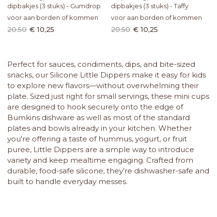
dipbakjes (3 stuks) - Gumdrop
dipbakjes (3 stuks) - Taffy
voor aan borden of kommen
voor aan borden of kommen
20.50
€ 10,25
20.50
€ 10,25
Perfect for sauces, condiments, dips, and bite-sized
snacks, our Silicone Little Dippers make it easy for kids
to explore new flavors—without overwhelming their
plate. Sized just right for small servings, these mini cups
are designed to hook securely onto the edge of
Bumkins dishware as well as most of the standard
plates and bowls already in your kitchen. Whether
you're offering a taste of hummus, yogurt, or fruit
puree, Little Dippers are a simple way to introduce
variety and keep mealtime engaging. Crafted from
durable, food-safe silicone, they’re dishwasher-safe and
built to handle everyday messes.