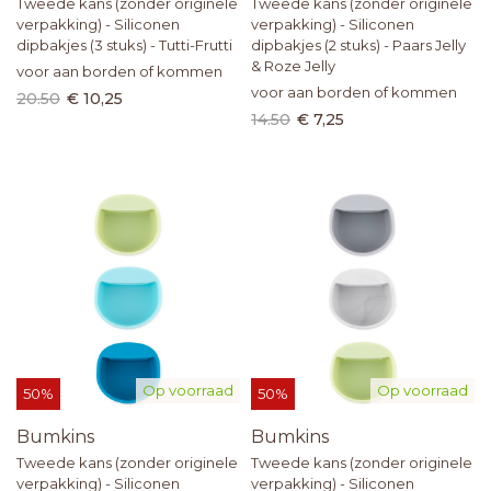
Tweede kans (zonder originele
Tweede kans (zonder originele
verpakking) - Siliconen
verpakking) - Siliconen
dipbakjes (3 stuks) - Tutti-Frutti
dipbakjes (2 stuks) - Paars Jelly
& Roze Jelly
voor aan borden of kommen
voor aan borden of kommen
20.50
€ 10,25
14.50
€ 7,25
Op voorraad
Op voorraad
50%
50%
Bumkins
Bumkins
Tweede kans (zonder originele
Tweede kans (zonder originele
verpakking) - Siliconen
verpakking) - Siliconen