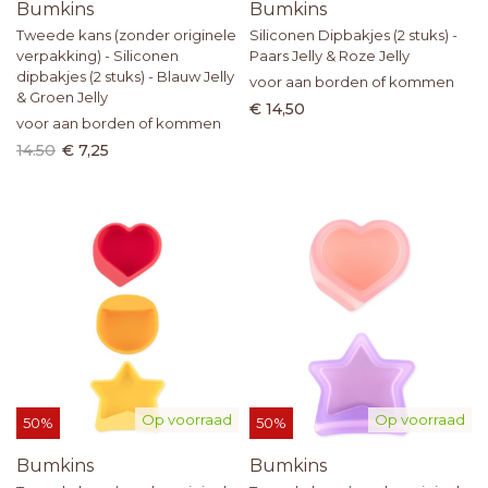
Bumkins
Bumkins
Tweede kans (zonder originele
Siliconen Dipbakjes (2 stuks) -
verpakking) - Siliconen
Paars Jelly & Roze Jelly
dipbakjes (2 stuks) - Blauw Jelly
voor aan borden of kommen
& Groen Jelly
€ 14,50
voor aan borden of kommen
14.50
€ 7,25
Op voorraad
Op voorraad
50%
50%
Bumkins
Bumkins