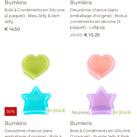
Bumkins
Bumkins
Bols à Condiments en Silicone
Deuxième chance (sans
(2 paquet) - Bleu Jelly & Vert
emballage d'origine) - Bols à
Jelly
condiments en silicone (3
paquet) - Lollipop
€ 14,50
20.50
€ 10,25
En Stock
50%
Nouveau
En Stock
Bumkins
Bumkins
Deuxième chance (sans
Bols à Condiments en Silicone
emballage d'origine) - Bols à
(2 paquet) - Purple Jelly & Pink