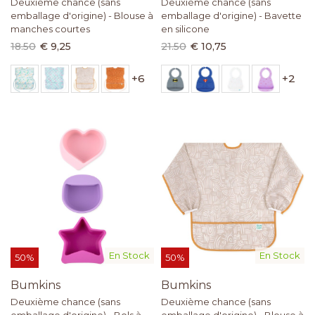
Deuxième chance (sans
Deuxième chance (sans
emballage d'origine) - Blouse à
emballage d'origine) - Bavette
manches courtes
en silicone
18.50
€ 9,25
21.50
€ 10,75
+
6
+
2
En Stock
En Stock
50%
50%
Bumkins
Bumkins
Deuxième chance (sans
Deuxième chance (sans