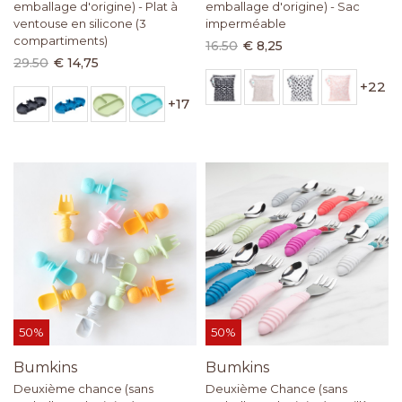
emballage d'origine) - Plat à
emballage d'origine) - Sac
ventouse en silicone (3
imperméable
compartiments)
16.50
€ 8,25
29.50
€ 14,75
+
22
+
17
50%
50%
Bumkins
Bumkins
Deuxième chance (sans
Deuxième Chance (sans