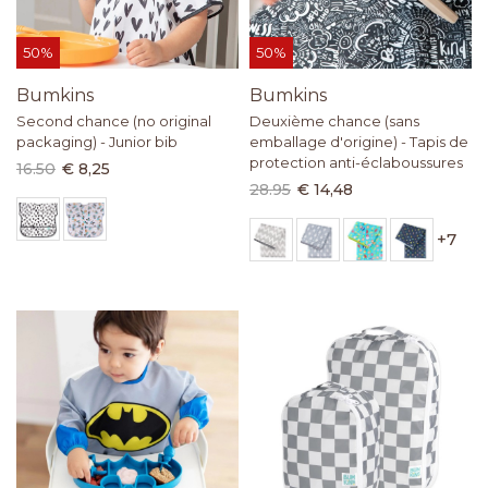
50%
50%
Bumkins
Bumkins
Second chance (no original
Deuxième chance (sans
packaging) - Junior bib
emballage d'origine) - Tapis de
protection anti-éclaboussures
16.50
€ 8,25
28.95
€ 14,48
+
7