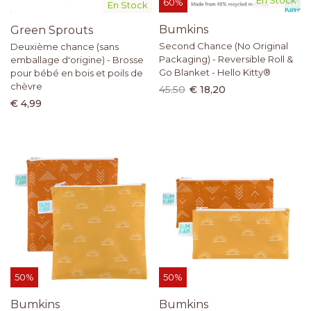
En Stock
60%
En Stock
Bumkins
Green Sprouts
Second Chance (No Original
Deuxième chance (sans
Packaging) - Reversible Roll &
emballage d'origine) - Brosse
Go Blanket - Hello Kitty®
pour bébé en bois et poils de
chèvre
45.50
€ 18,20
€ 4,99
50%
50%
Bumkins
Bumkins