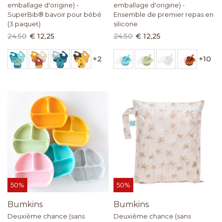
emballage d'origine) -
emballage d'origine) -
SuperBib® bavoir pour bébé
Ensemble de premier repas en
(3 paquet)
silicone
24.50
€ 12,25
24.50
€ 12,25
+
2
+
10
50%
50%
Bumkins
Bumkins
Deuxième chance (sans
Deuxième chance (sans