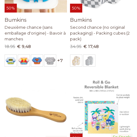
50%
50%
Bumkins
Bumkins
Deuxième chance (sans
Second chance (no original
emballage d'origine) - Bavoir à
packaging) - Packing cubes (2
manches
pack)
18.95
€ 9,48
34.95
€ 17,48
+
7