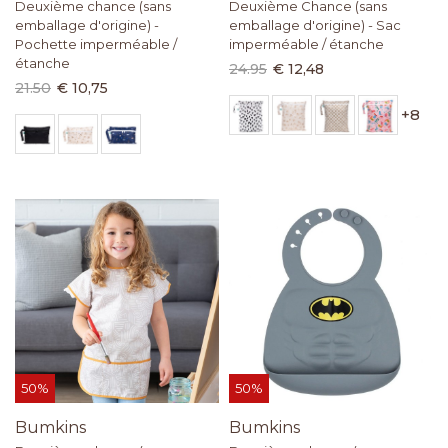
Deuxième chance (sans
Deuxième Chance (sans
emballage d'origine) -
emballage d'origine) - Sac
Pochette imperméable /
imperméable / étanche
étanche
24.95
€ 12,48
21.50
€ 10,75
+
8
50%
50%
Bumkins
Bumkins