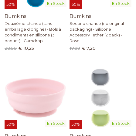
En Stock
En Stock
50%
60%
Bumkins
Bumkins
Deuxième chance (sans
Second chance (no original
emballage d'origine) - Bols à
packaging) - Silicone
condiments en silicone (3
Accessory Tether (2 pack) -
paquet) - Gumdrop
Rose
20.50
€ 10,25
17.99
€ 7,20
En Stock
En Stock
50%
50%