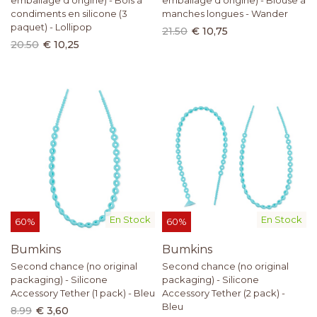
emballage d'origine) - Bols à
emballage d'origine) - Blouse à
condiments en silicone (3
manches longues - Wander
paquet) - Lollipop
21.50
€ 10,75
20.50
€ 10,25
En Stock
En Stock
60%
60%
Bumkins
Bumkins
Second chance (no original
Second chance (no original
packaging) - Silicone
packaging) - Silicone
Accessory Tether (1 pack) - Bleu
Accessory Tether (2 pack) -
Bleu
8.99
€ 3,60