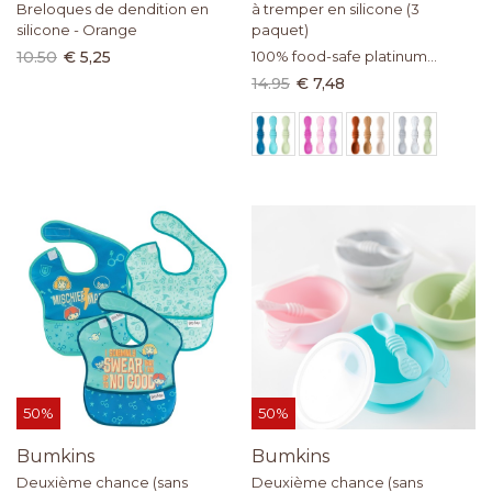
Breloques de dendition en
à tremper en silicone (3
silicone - Orange
paquet)
10.50
€ 5,25
100% food-safe platinum
silicone
14.95
€ 7,48
50%
50%
Bumkins
Bumkins
Deuxième chance (sans
Deuxième chance (sans