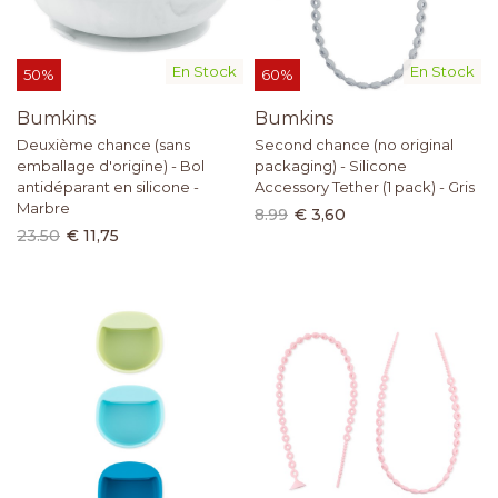
En Stock
En Stock
50%
60%
Bumkins
Bumkins
Deuxième chance (sans
Second chance (no original
emballage d'origine) - Bol
packaging) - Silicone
antidéparant en silicone -
Accessory Tether (1 pack) - Gris
Marbre
8.99
€ 3,60
23.50
€ 11,75