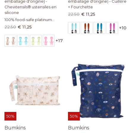
emballage d'origine) -
emballage d'origine) - Cuillère
Chewtensils® ustensiles en
+ Fourchette
silicone
22.50
€ 11,25
100% food-safe platinum
silicone
22.50
€ 11,25
+
10
+
17
50%
50%
Bumkins
Bumkins