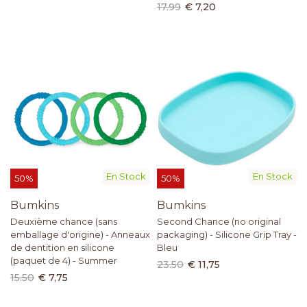
17.99
€ 7,20
En Stock
En Stock
50%
50%
Bumkins
Bumkins
Deuxième chance (sans
Second Chance (no original
emballage d'origine) - Anneaux
packaging) - Silicone Grip Tray -
de dentition en silicone
Bleu
(paquet de 4) - Summer
23.50
€ 11,75
15.50
€ 7,75