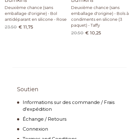
Bumkins
Bumkins
Deuxième chance (sans
Deuxième chance (sans
emballage d'origine) - Bol
emballage d'origine) - Bols à
antidéparant en silicone - Rose
condiments en silicone (3
paquet) - Taffy
23.50
€ 11,75
20.50
€ 10,25
Soutien
Informations sur des commande / Frais
d'expédition
Échange / Retours
Connexion
Termes and Conditions