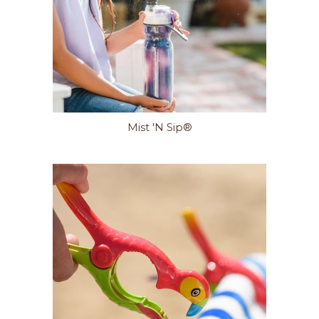
Mist 'N Sip®