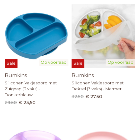
Op voorraad
Op voorraad
Sale
Sale
Bumkins
Bumkins
Siliconen Vakjesbord met
Siliconen Vakjesbord met
Zuignap (3 vaks) -
Deksel (3 vaks) - Marmer
Donkerblauw
32.50
€ 27,50
29.50
€ 23,50