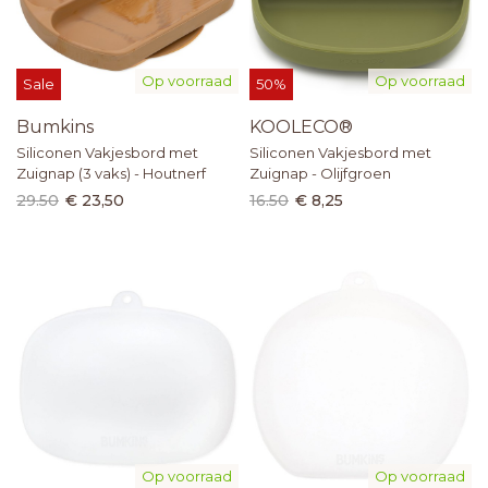
Op voorraad
Op voorraad
Sale
50%
Bumkins
KOOLECO®
Siliconen Vakjesbord met
Siliconen Vakjesbord met
Zuignap (3 vaks) - Houtnerf
Zuignap - Olijfgroen
29.50
€ 23,50
16.50
€ 8,25
Op voorraad
Op voorraad