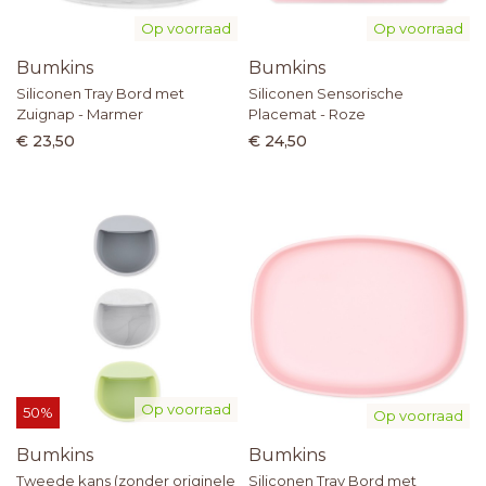
Op voorraad
Op voorraad
Bumkins
Bumkins
Siliconen Tray Bord met
Siliconen Sensorische
Zuignap - Marmer
Placemat - Roze
€ 23,50
€ 24,50
Op voorraad
50%
Op voorraad
Bumkins
Bumkins
Tweede kans (zonder originele
Siliconen Tray Bord met