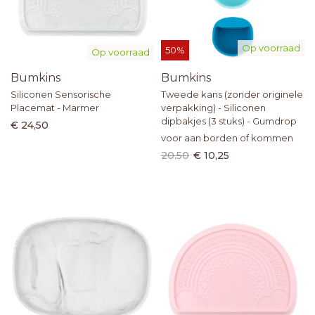
Op voorraad
50%
Op voorraad
Bumkins
Bumkins
Siliconen Sensorische
Tweede kans (zonder originele
Placemat - Marmer
verpakking) - Siliconen
dipbakjes (3 stuks) - Gumdrop
€ 24,50
voor aan borden of kommen
20.50
€ 10,25