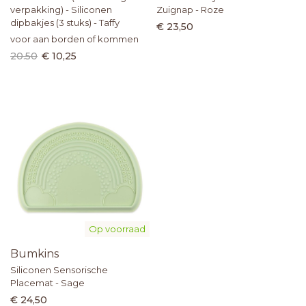
verpakking) - Siliconen
Zuignap - Roze
dipbakjes (3 stuks) - Taffy
€ 23,50
voor aan borden of kommen
20.50
€ 10,25
Op voorraad
Bumkins
Siliconen Sensorische
Placemat - Sage
€ 24,50