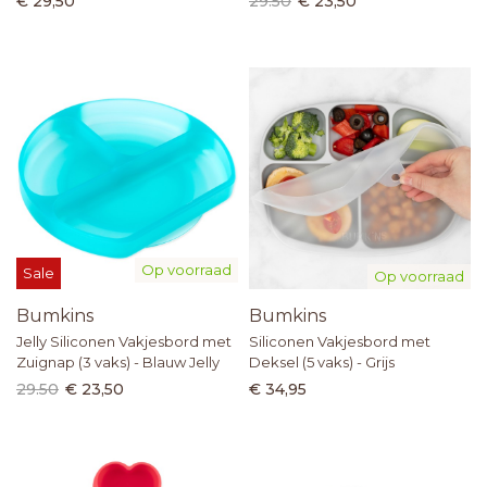
€ 29,50
29.50
€ 23,50
Op voorraad
Sale
Op voorraad
Bumkins
Bumkins
Jelly Siliconen Vakjesbord met
Siliconen Vakjesbord met
Zuignap (3 vaks) - Blauw Jelly
Deksel (5 vaks) - Grijs
29.50
€ 23,50
€ 34,95