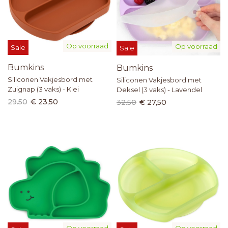
Op voorraad
Op voorraad
Sale
Sale
Bumkins
Bumkins
Siliconen Vakjesbord met
Siliconen Vakjesbord met
Zuignap (3 vaks) - Klei
Deksel (3 vaks) - Lavendel
29.50
€ 23,50
32.50
€ 27,50
Op voorraad
Op voorraad