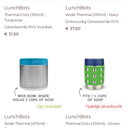
LunchBots
LunchBots
Thermal Dots (350ml) -
Wide Thermal (350ml) - Navy
Turquoise
Drievoudig Geïsoleerde RVS
Geïsoleerde RVS Voedsel
Voedselthermos
€ 37,50
Thermos
€ 31,50
Op voorraad
Tijdelijk uitverkocht
LunchBots
LunchBots
Wide Thermal (470ml) -
Thermal Dots (350ml) - Groen