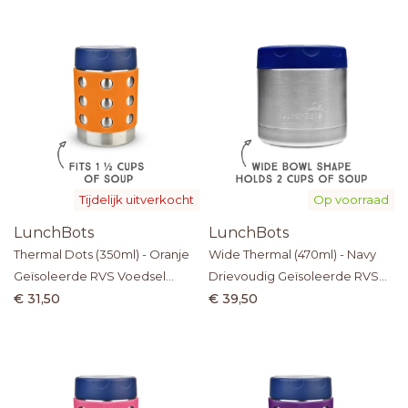
Tijdelijk uitverkocht
Op voorraad
LunchBots
LunchBots
Thermal Dots (350ml) - Oranje
Wide Thermal (470ml) - Navy
Geïsoleerde RVS Voedsel
Drievoudig Geïsoleerde RVS
Thermos
Voedselthermos
€ 31,50
€ 39,50