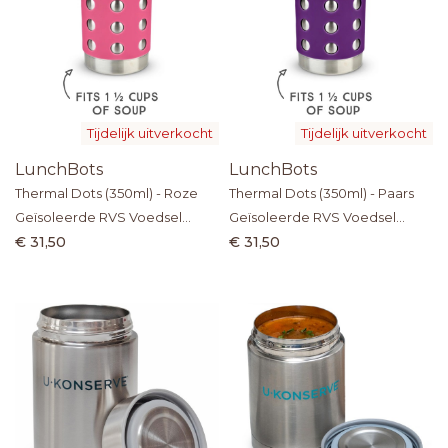
Tijdelijk uitverkocht
Tijdelijk uitverkocht
LunchBots
LunchBots
Thermal Dots (350ml) - Roze
Thermal Dots (350ml) - Paars
Geïsoleerde RVS Voedsel
Geïsoleerde RVS Voedsel
Thermos
Thermos
€ 31,50
€ 31,50