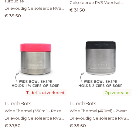
Turquoise
Geïsoleerde RVS Voedsel
Drievoudig Geïsoleerde RVS
Thermos
€ 31,50
Voedselthermos
€ 39,50
Tijdelijk uitverkocht
Op voorraad
LunchBots
LunchBots
Wide Thermal (350ml) - Roze
Wide Thermal (470ml) - Zwart
Drievoudig Geïsoleerde RVS
Drievoudig Geïsoleerde RVS
Voedselthermos
Voedselthermos
€ 37,50
€ 39,50