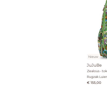
Nieuw
JuJuBe
Zealous - t
Rugzak Luier
€ 155,00