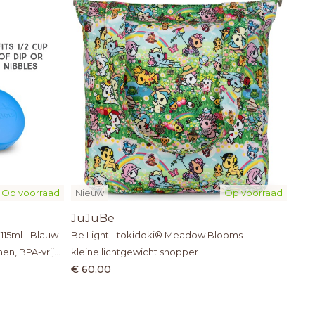
Op voorraad
Nieuw
Op voorraad
JuJuBe
 115ml - Blauw
Be Light - tokidoki® Meadow Blooms
en, BPA-vrije
kleine lichtgewicht shopper
€ 60,00