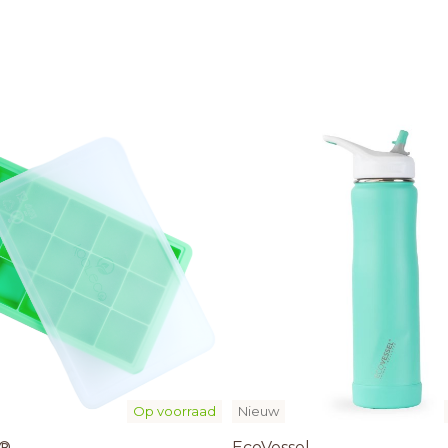
Op voorraad
Nieuw
®
EcoVessel