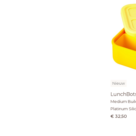
Nieuw
LunchBot
Medium Buil
Platinum Sil
€ 32,50