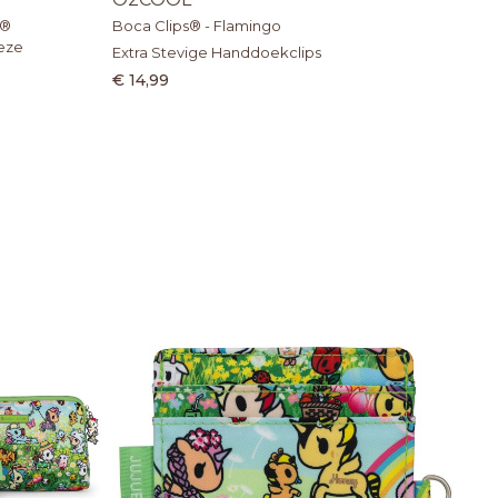
x®
Boca Clips® - Flamingo
eeze
Extra Stevige Handdoekclips
€ 14,99