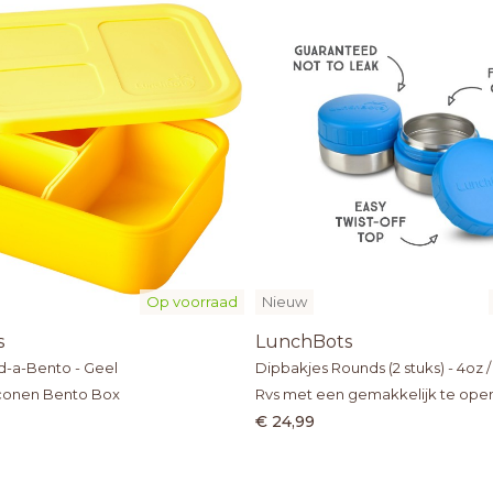
Op voorraad
Nieuw
s
LunchBots
d-a-Bento - Geel
Dipbakjes Rounds (2 stuks) - 4oz /
iconen Bento Box
Rvs met een gemakkelijk te open
draaidop
€ 24,99