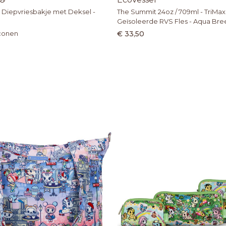
 Diepvriesbakje met Deksel -
The Summit 24oz / 709ml - TriMa
Geïsoleerde RVS Fles - Aqua Br
iconen
€ 33,50