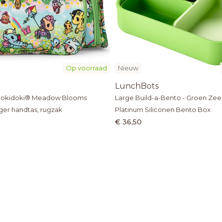
Op voorraad
Nieuw
LunchBots
- tokidoki® Meadow Blooms
Large Build-a-Bento - Groen Zee
er handtas, rugzak
Platinum Siliconen Bento Box
€ 36,50