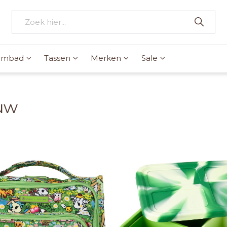
wembad
Tassen
Merken
Sale
uw