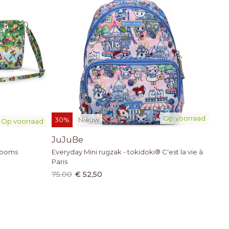
Op voorraad
30%
Nieuw
Op voorraad
JuJuBe
looms
Everyday Mini rugzak - tokidoki® C'est la vie à
Paris
75.00
€ 52,50