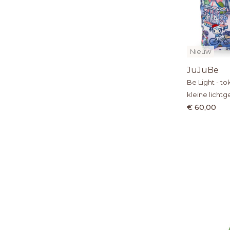
Nieuw
JuJuBe
Be Light - tok
kleine licht
€ 60,00