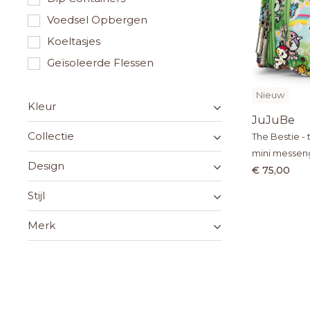
Voedsel Opbergen
Koeltasjes
Geïsoleerde Flessen
Kindertassen
Nieuw
Mouwslabben
Kleur
JuJuBe
Organizers & Tasjes
Collectie
The Bestie 
Schoudertassen
mini messeng
Design
Herbruikbare Snackzakjes
€ 75,00
Toilettassen
Stijl
Shoppers
Merk
Portemonnees
Wet Bags