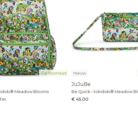
Op voorraad
Nieuw
JuJuBe
okidoki® Meadow Blooms
Be Quick - tokidoki® Meadow B
tas
€ 45,00