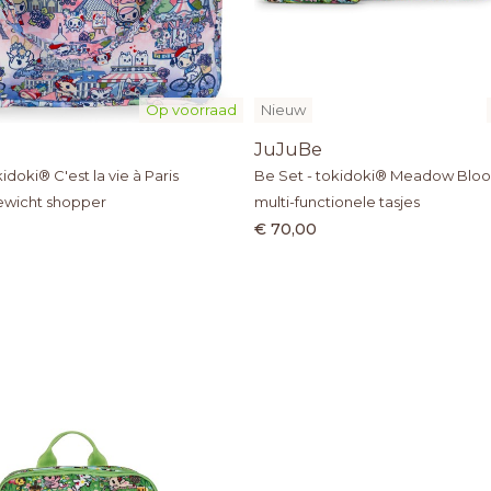
Op voorraad
Nieuw
JuJuBe
idoki® C'est la vie à Paris
Be Set - tokidoki® Meadow Blo
gewicht shopper
multi-functionele tasjes
€ 70,00