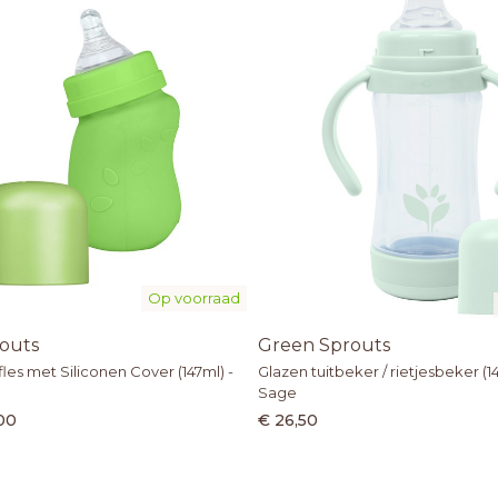
Op voorraad
outs
Green Sprouts
les met Siliconen Cover (147ml) -
Glazen tuitbeker / rietjesbeker (14
Sage
00
€ 26,50