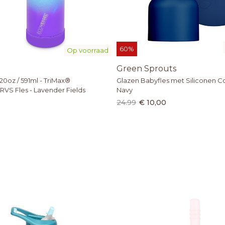
60%
Op voorraad
Green Sprouts
20oz / 591ml - TriMax®
Glazen Babyfles met Siliconen Cov
RVS Fles - Lavender Fields
Navy
24.99
€ 10,00