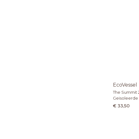
EcoVessel
The Summit 2
Geïsoleerde 
€ 33,50