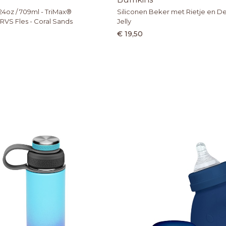
4oz / 709ml - TriMax®
Siliconen Beker met Rietje en Dek
RVS Fles - Coral Sands
Jelly
€ 19,50