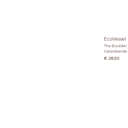
EcoVessel
The Boulder 
Geïsoleerde 
€ 28,50