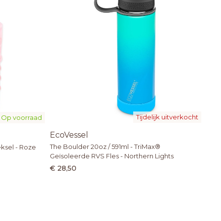
Tijdelijk uitverkocht
Op voorraad
EcoVessel
The Boulder 20oz / 591ml - TriMax®
ksel - Roze
Geïsoleerde RVS Fles - Northern Lights
€ 28,50