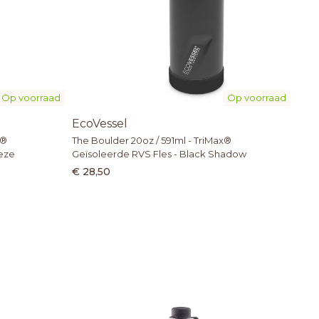
Op voorraad
Op voorraad
EcoVessel
x®
The Boulder 20oz / 591ml - TriMax®
eeze
Geïsoleerde RVS Fles - Black Shadow
€ 28,50