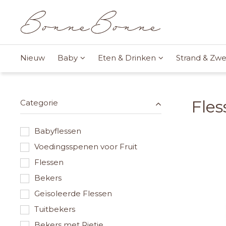
Nieuw
Baby
Eten & Drinken
Strand & Z
Fles
Categorie
Babyflessen
Voedingsspenen voor Fruit
Flessen
Bekers
Geïsoleerde Flessen
Tuitbekers
Bekers met Rietje