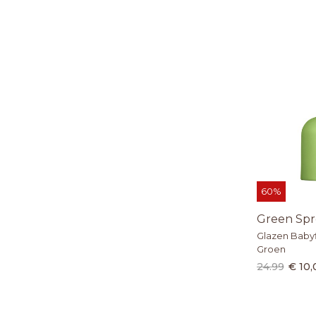
60%
Green Spr
Glazen Babyf
Groen
24.99
€ 10,