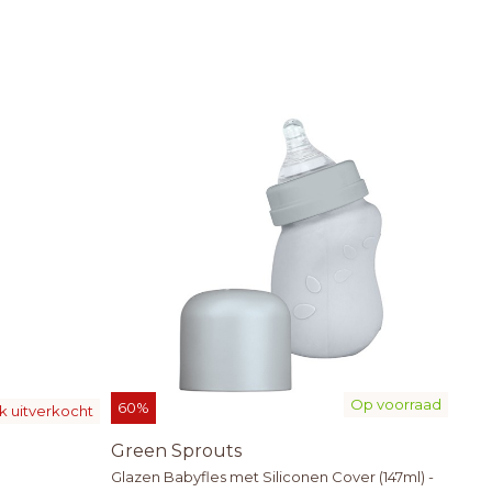
Op voorraad
60%
ijk uitverkocht
Green Sprouts
Glazen Babyfles met Siliconen Cover (147ml) -