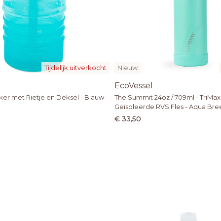
Tijdelijk uitverkocht
Nieuw
EcoVessel
ker met Rietje en Deksel - Blauw
The Summit 24oz / 709ml - TriMa
Geïsoleerde RVS Fles - Aqua Br
€ 33,50