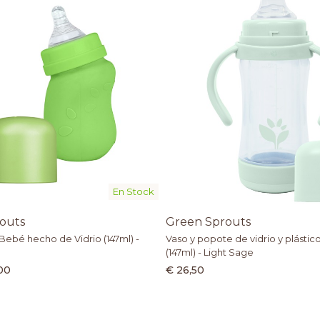
En Stock
outs
Green Sprouts
Bebé hecho de Vidrio (147ml) -
Vaso y popote de vidrio y plástic
(147ml) - Light Sage
00
€ 26,50