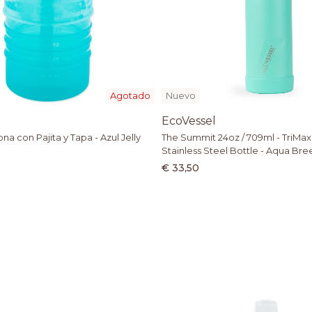
Agotado
Nuevo
EcoVessel
ona con Pajita y Tapa - Azul Jelly
The Summit 24oz / 709ml - TriMax
Stainless Steel Bottle - Aqua Br
€ 33,50