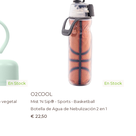
En Stock
En Stock
O2COOL
o vegetal
Mist 'N Sip® - Sports - Basketball
Botella de Agua de Nebulización 2 en 1
€ 22,50