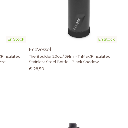
En Stock
En Stock
EcoVessel
® Insulated
The Boulder 20oz / 591ml - TriMax® Insulated
eeze
Stainless Steel Bottle - Black Shadow
€ 28,50