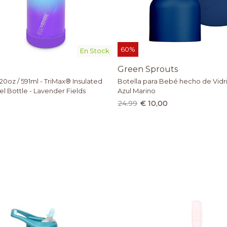
60%
En Stock
Green Sprouts
0oz / 591ml - TriMax® Insulated
Botella para Bebé hecho de Vidrio
el Bottle - Lavender Fields
Azul Marino
24.99
€ 10,00