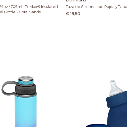
4oz / 709ml - TriMax® Insulated
Taza de Silicona con Pajita y Tapa
el Bottle - Coral Sands
€ 19,50