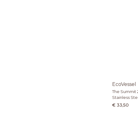
EcoVessel
The Summit 2
Stainless Ste
€ 33,50