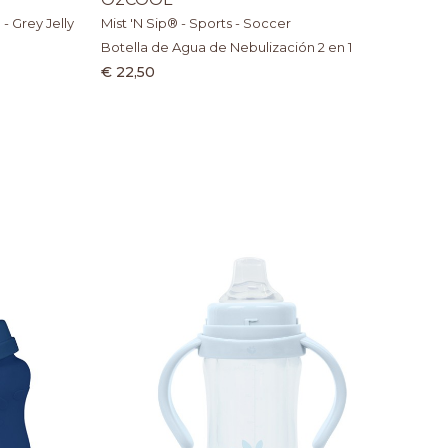
 - Grey Jelly
Mist 'N Sip® - Sports - Soccer
Botella de Agua de Nebulización 2 en 1
€ 22,50