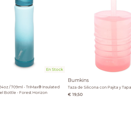
En Stock
Bumkins
4oz / 709ml - TriMax® Insulated
Taza de Silicona con Pajita y Tapa
el Bottle - Forest Horizon
€ 19,50