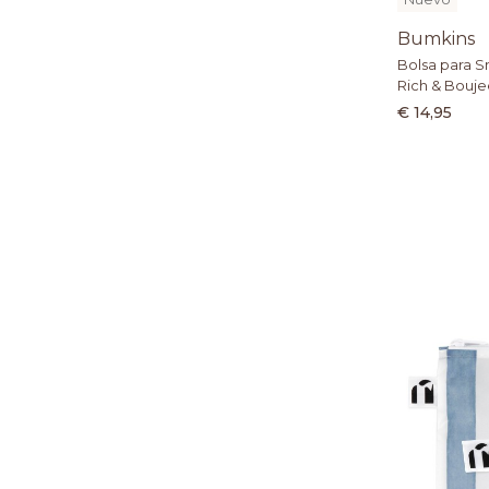
Bumkins
Bolsa para S
Rich & Bouje
€ 14,95