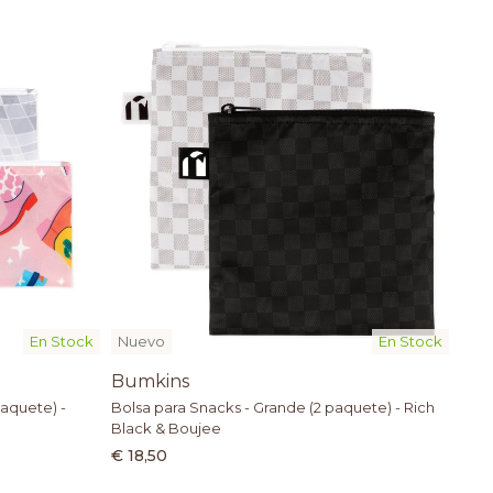
En Stock
Nuevo
En Stock
Bumkins
aquete) -
Bolsa para Snacks - Grande (2 paquete) - Rich
Black & Boujee
€ 18,50