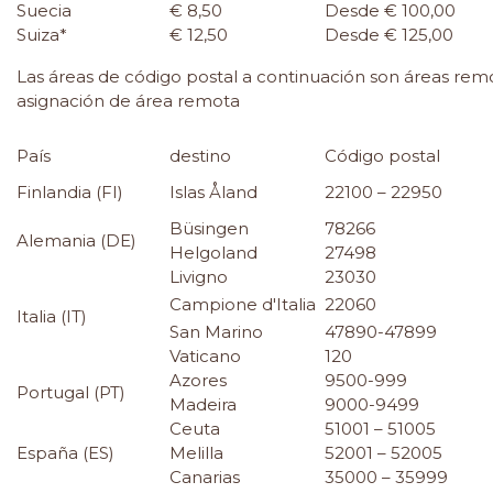
Suecia
€ 8,50
Desde € 100,00
Suiza*
€ 12,50
Desde € 125,00
Las áreas de código postal a continuación son áreas remot
asignación de área remota
País
destino
Código postal
Finlandia (FI)
Islas Åland
22100 – 22950
Büsingen
78266
Alemania (DE)
Helgoland
27498
Livigno
23030
Campione d'Italia
22060
Italia (IT)
San Marino
47890-47899
Vaticano
120
Azores
9500-999
Portugal (PT)
Madeira
9000-9499
Ceuta
51001 – 51005
España (ES)
Melilla
52001 – 52005
Canarias
35000 – 35999