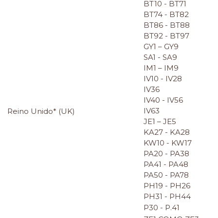
BT10 - BT71
BT74 - BT82
BT86 - BT88
BT92 - BT97
GY1 – GY9
SA1 - SA9
IM1 – IM9
IV10 - IV28
IV36
IV40 - IV56
IV63
Reino Unido* (UK)
JE1 – JE5
KA27 - KA28
KW10 - KW17
PA20 - PA38
PA41 - PA48
PA50 - PA78
PH19 - PH26
PH31 - PH44
P30 - P.41