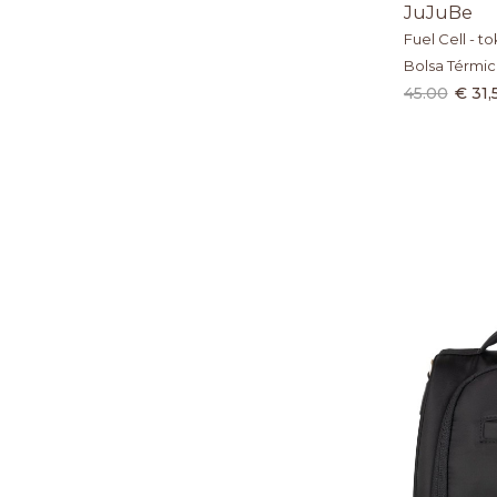
JuJuBe
Fuel Cell - to
Bolsa Térmica
Almuerzo
45.00
€ 31,