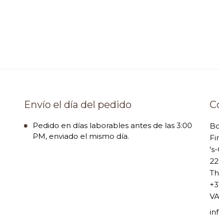
Envío el día del pedido
C
Pedido en días laborables antes de las 3:00
B
PM, enviado el mismo día.
Fi
's
22
Th
+3
VA
i