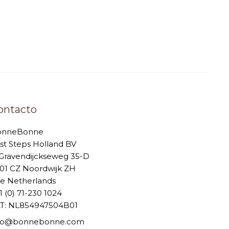
ontacto
onneBonne
rst Steps Holland BV
-Gravendijckseweg 35-D
01 CZ Noordwijk ZH
e Netherlands
1 (0) 71-230 1024
T: NL854947504B01
nfo@bonnebonne.com