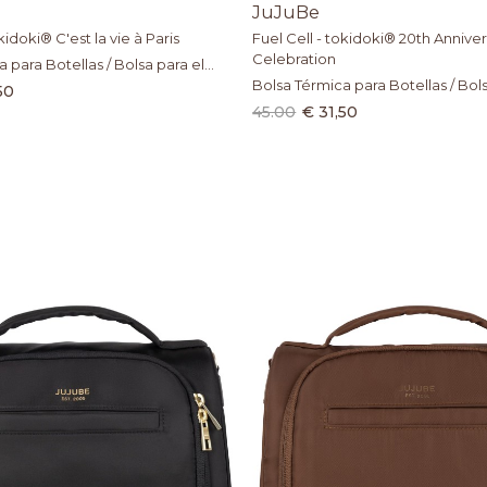
JuJuBe
kidoki® C'est la vie à Paris
Fuel Cell - tokidoki® 20th Annive
Celebration
 para Botellas / Bolsa para el
Bolsa Térmica para Botellas / Bols
50
Almuerzo
45.00
€ 31,50