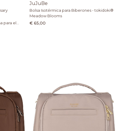
JuJuBe
rsary
Bolsa Isotérmica para Biberones - tokidoki®
Meadow Blooms
a para el
€ 65,00