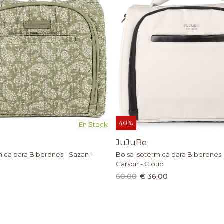
40%
En Stock
JuJuBe
mica para Biberones - Sazan -
Bolsa Isotérmica para Biberones 
Carson - Cloud
60.00
€ 36,00