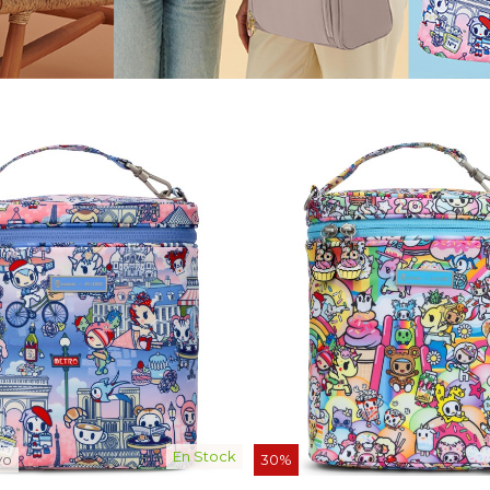
En Stock
vo
30%