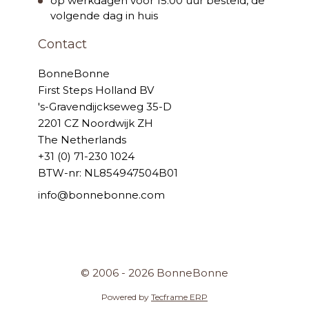
op werkdagen voor 15:00 uur besteld, de
volgende dag in huis
Contact
BonneBonne
First Steps Holland BV
's-Gravendijckseweg 35-D
2201 CZ Noordwijk ZH
The Netherlands
+31 (0) 71-230 1024
BTW-nr: NL854947504B01
info@bonnebonne.com
© 2006 - 2026 BonneBonne
Powered by
Tecframe ERP