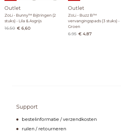
Outlet
Outlet
ZoLi - Bunny™ Bijtringen (2
ZoLi - Buzz B™
stuks) - Lila & Asgrijs
vervangingspads (3 stuks) -
Groen
16.50
€ 6,60
6.95
€ 4,87
Support
bestelinformatie / verzendkosten
ruilen / retourneren