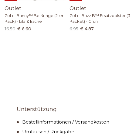
Outlet
Outlet
ZoLi - Bunny™ Beißringe (2-er
ZoLi - Buzz B™ Ersatzpolster (3
Pack) - Lila & Esche
Packet) - Grün
16.50
€ 6,60
6.95
€ 4,87
Unterstützung
Bestellinformationen / Versandkosten
Umtausch / Rückgabe