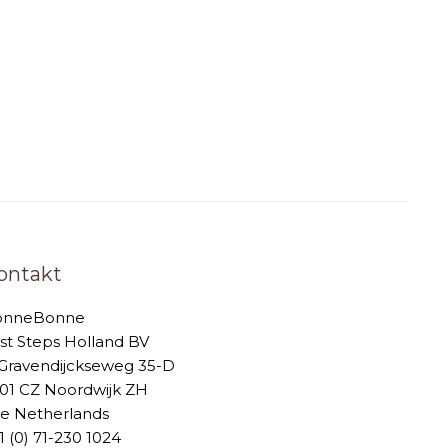
ontakt
onneBonne
rst Steps Holland BV
-Gravendijckseweg 35-D
01 CZ Noordwijk ZH
e Netherlands
1 (0) 71-230 1024