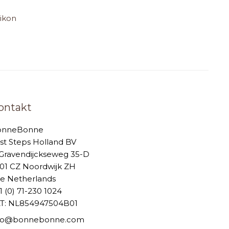
likon
ontakt
onneBonne
rst Steps Holland BV
-Gravendijckseweg 35-D
01 CZ Noordwijk ZH
e Netherlands
1 (0) 71-230 1024
T: NL854947504B01
nfo@bonnebonne.com