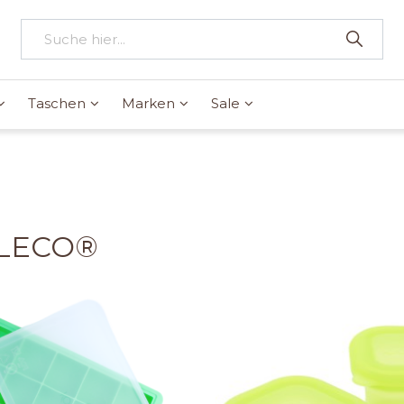
Taschen
Marken
Sale
LECO®