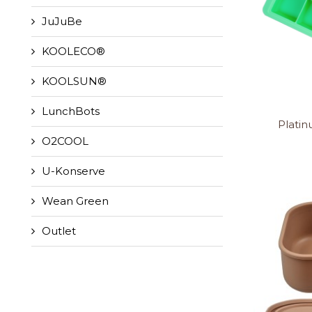
JuJuBe
KOOLECO®
KOOLSUN®
LunchBots
Platin
O2COOL
U-Konserve
Wean Green
Outlet