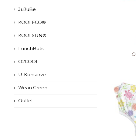
JuJuBe
KOOLECO®
KOOLSUN®
LunchBots
Ö
O2COOL
U-Konserve
Wean Green
Outlet