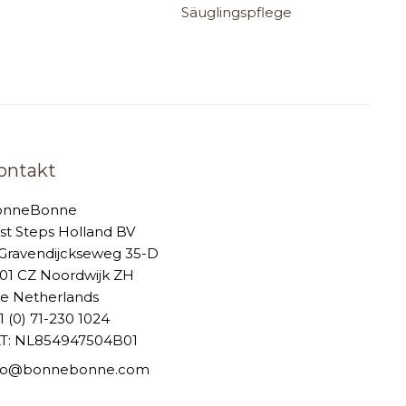
Säuglingspflege
ontakt
onneBonne
rst Steps Holland BV
-Gravendijckseweg 35-D
01 CZ Noordwijk ZH
e Netherlands
1 (0) 71-230 1024
T: NL854947504B01
nfo@bonnebonne.com