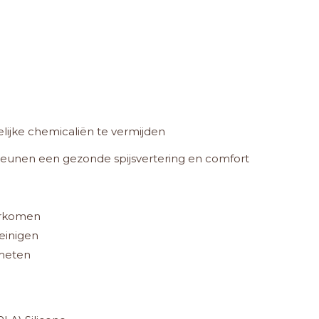
elijke chemicaliën te vermijden
teunen een gezonde spijsvertering en comfort
orkomen
reinigen
 meten