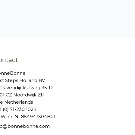
ontact
onneBonne
rst Steps Holland BV
-Gravendijckseweg 35-D
01 CZ Noordwijk ZH
e Netherlands
1 (0) 71-230 1024
W-nr: NL854947504B01
nfo@bonnebonne.com