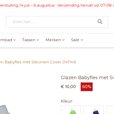
rsluiting 14 juli – 6 augustus • Verzending hervat op 07-08
wembad
Tassen
Merken
Sale
en Babyfles met Siliconen Cover (147ml)
Glazen Babyfles met Si
€ 10,00
60%
Kleur: