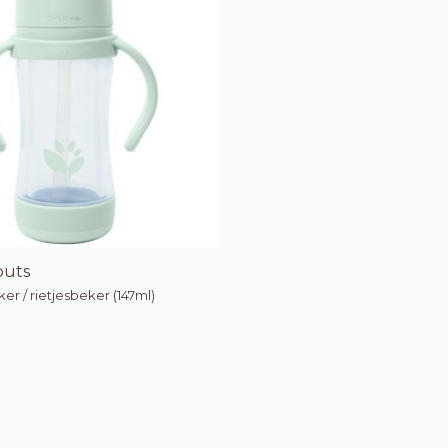
outs
er / rietjesbeker (147ml)