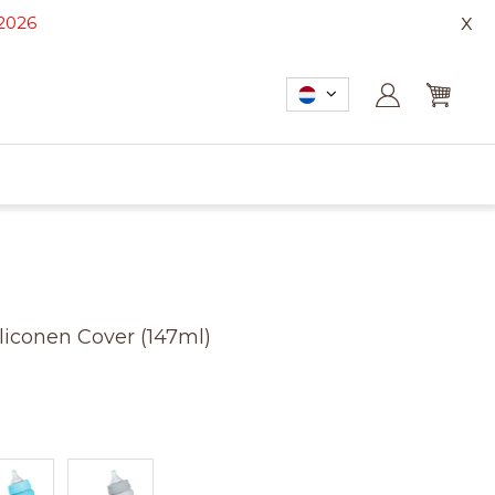
x
-2026
liconen Cover (147ml)