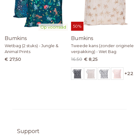
50%
Op voorraad
Bumkins
Bumkins
Wetbag (2 stuks) - Jungle &
Tweede kans (zonder originele
Animal Prints
verpakking) - Wet Bag
€ 27,50
16.50
€ 8,25
+
22
Support