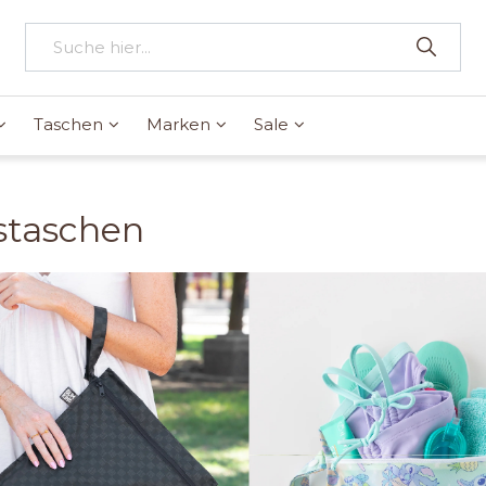
Taschen
Marken
Sale
staschen