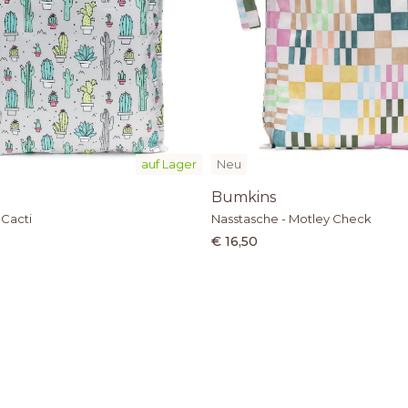
auf Lager
Neu
Bumkins
 Cacti
Nasstasche - Motley Check
€ 16,50