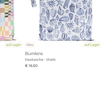
auf Lager
Neu
auf Lager
Bumkins
Nasstasche - Shells
€ 16,50