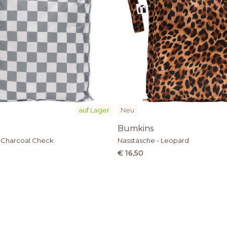
auf Lager
Neu
Bumkins
 Charcoal Check
Nasstasche - Leopard
€ 16,50