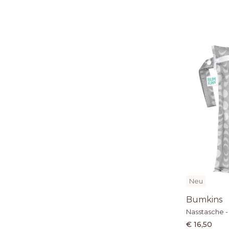
Neu
Bumkins
Nasstasche -
€ 16,50