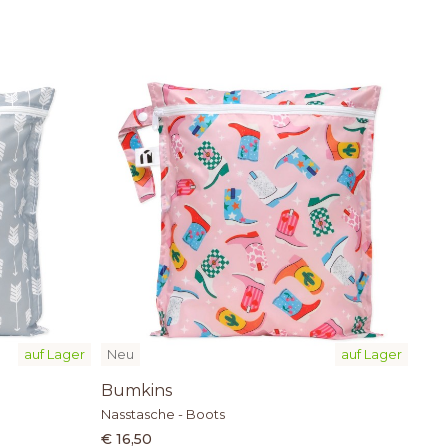
auf Lager
Neu
auf Lager
Bumkins
Nasstasche - Boots
€ 16,50