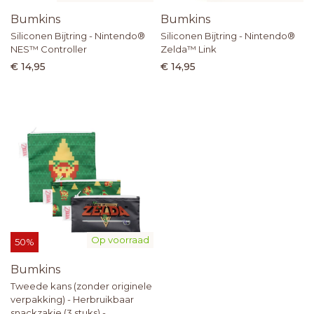
Bumkins
Bumkins
Siliconen Bijtring - Nintendo®
Siliconen Bijtring - Nintendo®
NES™ Controller
Zelda™ Link
€ 14,95
€ 14,95
Op voorraad
50%
Bumkins
Tweede kans (zonder originele
verpakking) - Herbruikbaar
snackzakje (3 stuks) -