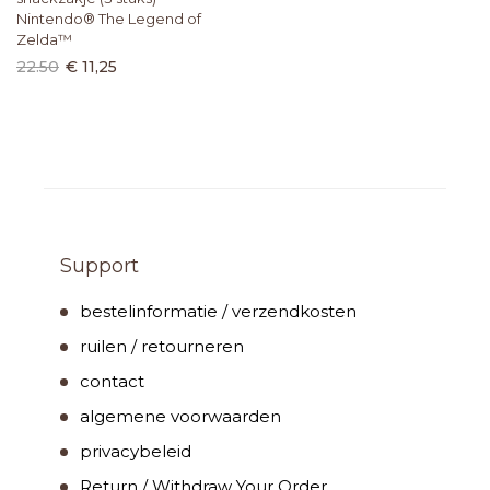
Nintendo® The Legend of
Zelda™
22.50
€ 11,25
Support
bestelinformatie / verzendkosten
ruilen / retourneren
contact
algemene voorwaarden
privacybeleid
Return / Withdraw Your Order