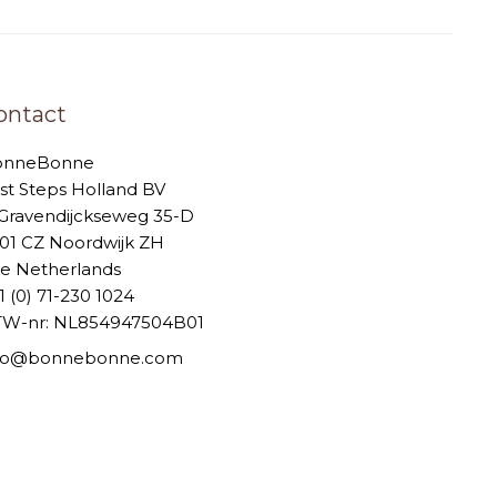
ontact
onneBonne
rst Steps Holland BV
-Gravendijckseweg 35-D
01 CZ Noordwijk ZH
e Netherlands
1 (0) 71-230 1024
W-nr: NL854947504B01
nfo@bonnebonne.com