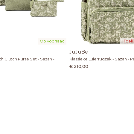
Op voorraad
Tijdel
JuJuBe
h Clutch Purse Set - Sazan -
Klassieke Luierrugzak - Sazan - Pa
€ 210,00