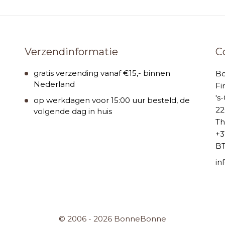
Verzendinformatie
C
gratis verzending vanaf €15,- binnen
B
Nederland
Fi
's
op werkdagen voor 15:00 uur besteld, de
22
volgende dag in huis
Th
+3
BT
i
© 2006 - 2026 BonneBonne