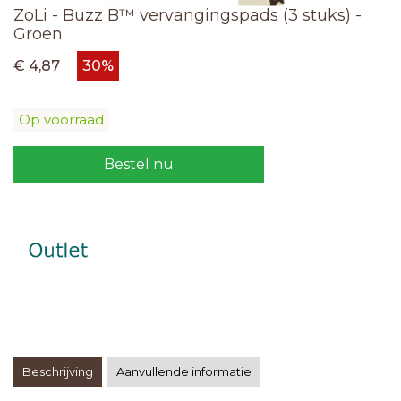
ZoLi - Buzz B™ vervangingspads (3 stuks) -
Groen
€ 4,87
30%
Op voorraad
Bestel nu
Beschrijving
Aanvullende informatie