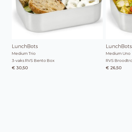
LunchBots
LunchBots
Medium Trio
Medium Uno
3-vaks RVS Bento Box
RVS Broodtr
€ 30,50
€ 26,50