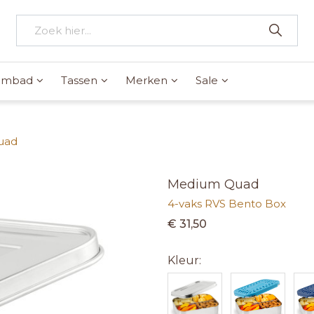
wembad
Tassen
Merken
Sale
uad
Medium Quad
4-vaks RVS Bento Box
€ 31,50
Kleur: