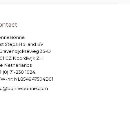
ontact
onneBonne
rst Steps Holland BV
-Gravendijckseweg 35-D
01 CZ Noordwijk ZH
e Netherlands
1 (0) 71-230 1024
W-nr: NL854947504B01
nfo@bonnebonne.com