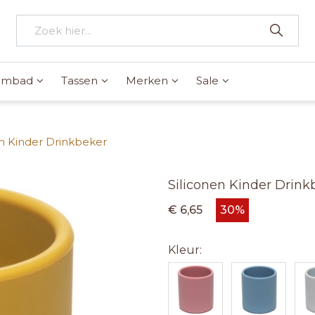
wembad
Tassen
Merken
Sale
en Kinder Drinkbeker
Siliconen Kinder Drink
€ 6,65
30%
Kleur: