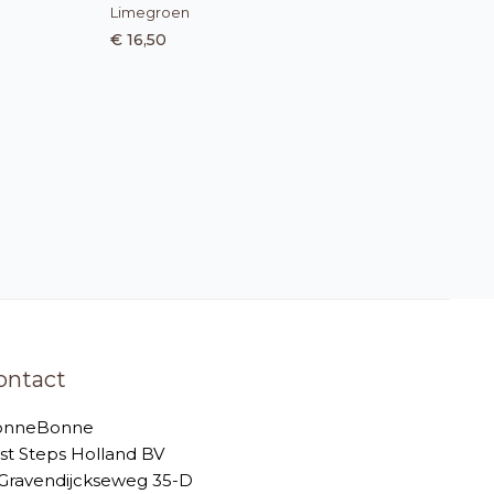
Limegroen
€ 16,50
ontact
onneBonne
rst Steps Holland BV
-Gravendijckseweg 35-D