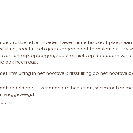
or de drukbezette moeder. Deze ruime tas biedt plaats aan 
iting, zodat u zich geen zorgen hoeft te maken dat uw spul
overzichtelijk opbergen, zodat er niets op de bodem van de
je ook heen gaat.
t ritssluiting in het hoofdvak; ritssluiting op het hoofdvak
t behandeld met zilverionen om bacteriën, schimmel en me
den weggeveegd
30 cm