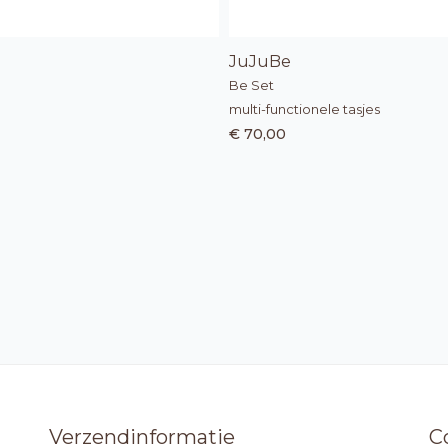
JuJuBe
Be Set
multi-functionele tasjes
€ 70,00
Verzendinformatie
C