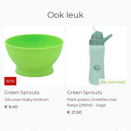
Ook leuk
60%
Op voorraad
Green Sprouts
Green Sprouts
Siliconen Baby Eetkom
Plant-plastic Drinkfles met
Rietje (295ml) - Sage
€ 6,40
€ 21,50