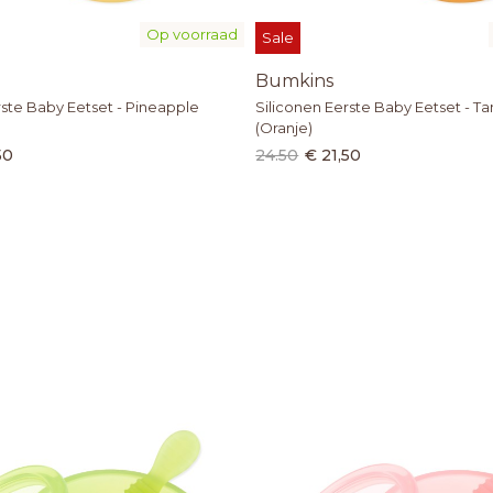
Op voorraad
Sale
Bumkins
rste Baby Eetset - Pineapple
Siliconen Eerste Baby Eetset - T
(Oranje)
50
24.50
€ 21,50