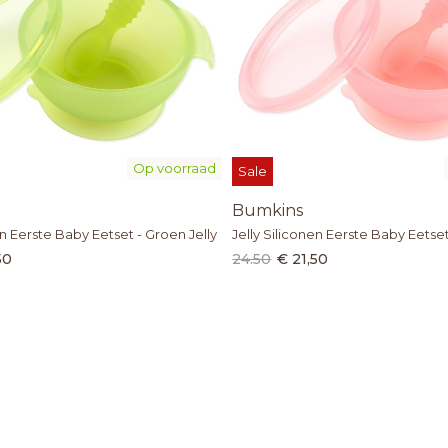
Op voorraad
Sale
Bumkins
en Eerste Baby Eetset - Groen Jelly
Jelly Siliconen Eerste Baby Eetset
50
24.50
€ 21,50