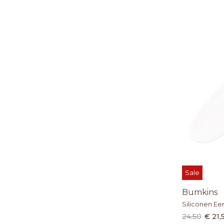
Sale
Bumkins
Siliconen Eer
24.50
€ 21,