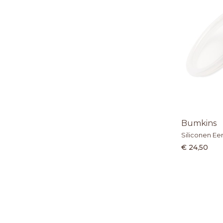
Bumkins
Siliconen Ee
€ 24,50