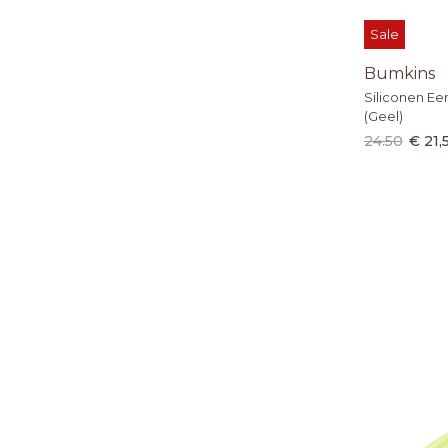
Sale
Bumkins
Siliconen Ee
(Geel)
24.50
€ 21,