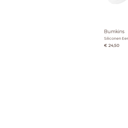
Bumkins
Siliconen Ee
€ 24,50