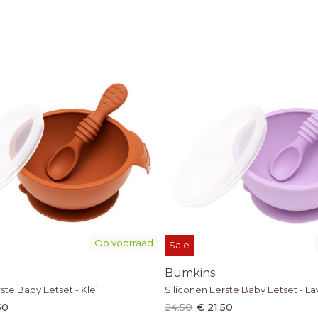
Op voorraad
Sale
Bumkins
ste Baby Eetset - Klei
Siliconen Eerste Baby Eetset - L
50
24.50
€ 21,50