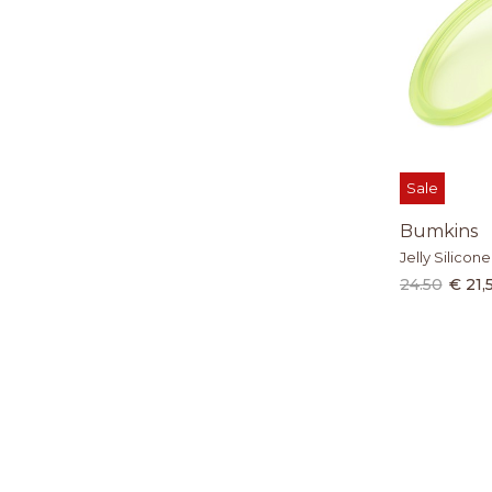
Sale
Bumkins
Jelly Silicon
24.50
€ 21,