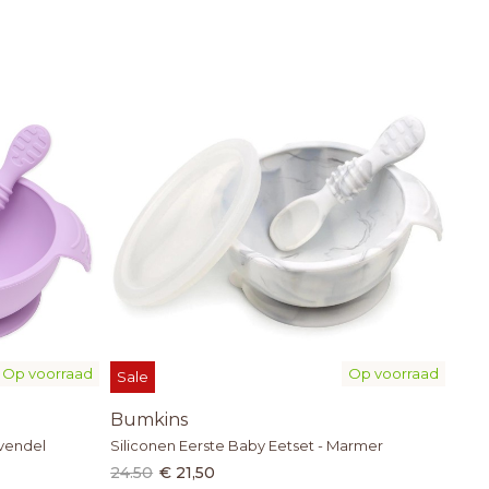
Op voorraad
Op voorraad
Sale
Bumkins
avendel
Siliconen Eerste Baby Eetset - Marmer
24.50
€ 21,50