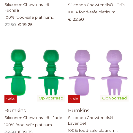
Siliconen Chewtensils® -
Siliconen Chewtensils® - Grijs
Fuchsia
100% food-safe platinum
100% food-safe platinum
silicone
€ 22,50
silicone
22.50
€ 19,25
Op voorraad
Op voorraad
Sale
Sale
Bumkins
Bumkins
Siliconen Chewtensils® - Jade
Siliconen Chewtensils® -
Lavendel
100% food-safe platinum
silicone
100% food-safe platinum
22.50
€ 19,25