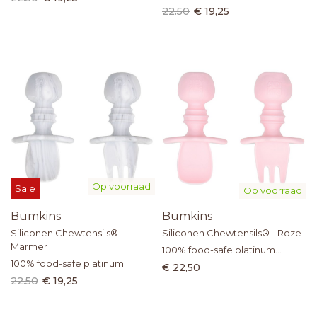
silicone
22.50
€ 19,25
Op voorraad
Sale
Op voorraad
Bumkins
Bumkins
Siliconen Chewtensils® -
Siliconen Chewtensils® - Roze
Marmer
100% food-safe platinum
100% food-safe platinum
silicone
€ 22,50
silicone
22.50
€ 19,25