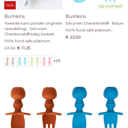
50%
Op voorraad
Bumkins
Bumkins
Tweede kans (zonder originele
Siliconen Chewtensils® - Blauw
verpakking) - Siliconen
100% food-safe platinum
Chewtensils® baby bestek
silicone
€ 22,50
100% food-safe platinum
silicone
22.50
€ 11,25
+
17