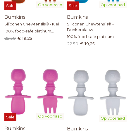
Op voorraad
Op voorraad
Sale
Sale
Bumkins
Bumkins
Siliconen Chewtensils® - Klei
Siliconen Chewtensils® -
Donkerblauw
100% food-safe platinum
silicone
100% food-safe platinum
22.50
€ 19,25
silicone
22.50
€ 19,25
Op voorraad
Sale
Op voorraad
Bumkins
Bumkins