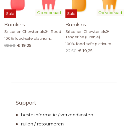
Op voorraad
Op voorraad
Sale
Sale
Bumkins
Bumkins
Siliconen Chewtensils® -
Siliconen Chewtensils® - Rood
Tangerine (Oranje)
100% food-safe platinum
100% food-safe platinum
silicone
22.50
€ 19,25
silicone
22.50
€ 19,25
Support
bestelinformatie / verzendkosten
ruilen / retourneren