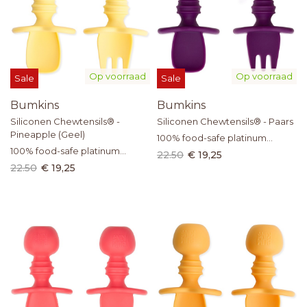
Op voorraad
Op voorraad
Sale
Sale
Bumkins
Bumkins
Siliconen Chewtensils® -
Siliconen Chewtensils® - Paars
Pineapple (Geel)
100% food-safe platinum
100% food-safe platinum
silicone
22.50
€ 19,25
silicone
22.50
€ 19,25