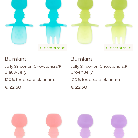
Op voorraad
Op voorraad
Bumkins
Bumkins
Jelly Siliconen Chewtensils® -
Jelly Siliconen Chewtensils® -
Blauw Jelly
Groen Jelly
100% food-safe platinum
100% food-safe platinum
silicone
silicone
€ 22,50
€ 22,50