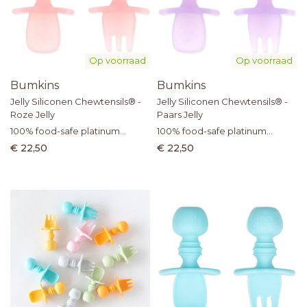
Op voorraad
Op voorraad
Bumkins
Bumkins
Jelly Siliconen Chewtensils® -
Jelly Siliconen Chewtensils® -
Roze Jelly
Paars Jelly
100% food-safe platinum
100% food-safe platinum
silicone
silicone
€ 22,50
€ 22,50