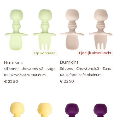
Tijdelijk uitverkocht
Op voorraad
Bumkins
Bumkins
Siliconen Chewtensils® - Zand
Siliconen Chewtensils® - Sage
100% food-safe platinum
100% food-safe platinum
silicone
silicone
€ 22,50
€ 22,50