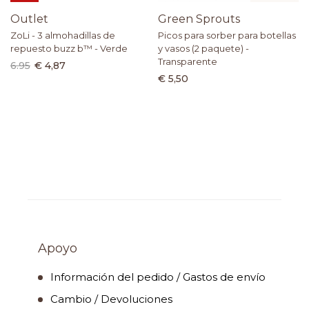
Outlet
Green Sprouts
ZoLi - 3 almohadillas de
Picos para sorber para botellas
repuesto buzz b™ - Verde
y vasos (2 paquete) -
Transparente
6.95
€ 4,87
€ 5,50
Apoyo
Información del pedido / Gastos de envío
Cambio / Devoluciones