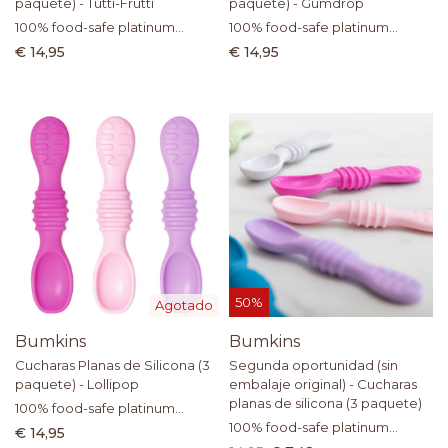
paquete) - Tutti-Frutti
paquete) - Gumdrop
100% food-safe platinum
100% food-safe platinum
silicone
silicone
€ 14,95
€ 14,95
50%
Agotado
Bumkins
Bumkins
Cucharas Planas de Silicona (3
Segunda oportunidad (sin
paquete) - Lollipop
embalaje original) - Cucharas
planas de silicona (3 paquete)
100% food-safe platinum
silicone
100% food-safe platinum
€ 14,95
silicone