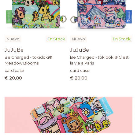
Nuevo
En Stock
Nuevo
En Stock
JuJuBe
JuJuBe
Be Charged - tokidoki®
Be Charged - tokidoki® C'est
Meadow Blooms
la vie à Paris
card case
card case
€ 20,00
€ 20,00