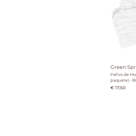
Green Spr
Paños de Mus
paquete) - B
€ 17,50