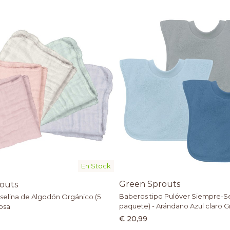
En Stock
Green Sprouts
outs
Baberos tipo Pulóver Siempre-S
elina de Algodón Orgánico (5
paquete) - Arándano Azul claro Gr
osa
€ 20,99