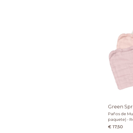
Green Spr
Paños de Mus
paquete) - R
€ 17,50