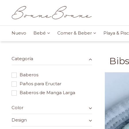
Nuevo
Bebé
Comer & Beber
Playa & Pisc
Bib
Categoría
Baberos
Paños para Eructar
Baberos de Manga Larga
Color
Design