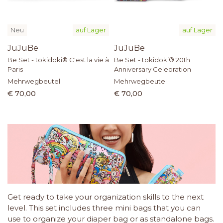
Neu
auf Lager
auf Lager
JuJuBe
JuJuBe
Be Set - tokidoki® C'est la vie à
Be Set - tokidoki® 20th
Paris
Anniversary Celebration
Mehrwegbeutel
Mehrwegbeutel
€ 70,00
€ 70,00
Get ready to take your organization skills to the next
level. This set includes three mini bags that you can
use to organize your diaper bag or as standalone bags.