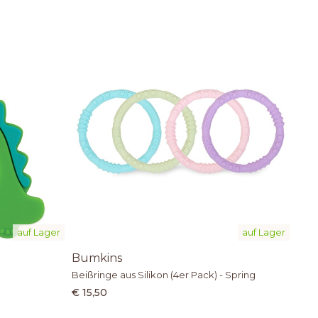
auf Lager
auf Lager
Bumkins
Beißringe aus Silikon (4er Pack) - Spring
€ 15,50