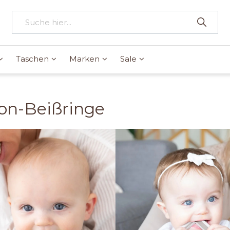
Taschen
Marken
Sale
kon-Beißringe