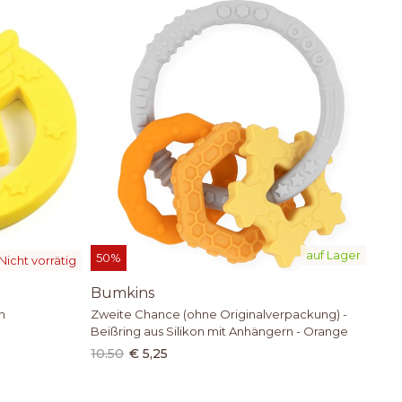
auf Lager
50%
Nicht vorrätig
Bumkins
n
Zweite Chance (ohne Originalverpackung) -
Beißring aus Silikon mit Anhängern - Orange
10.50
€ 5,25