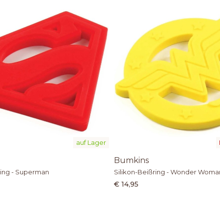
auf Lager
Bumkins
ring - Superman
Silikon-Beißring - Wonder Woma
€ 14,95