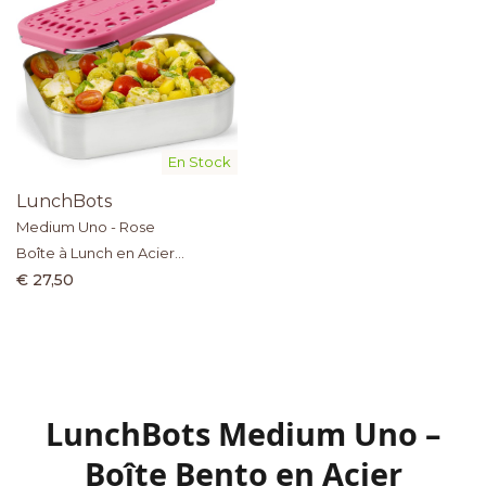
En Stock
LunchBots
Medium Uno - Rose
Boîte à Lunch en Acier
Inoxydable
€ 27,50
LunchBots Medium Uno –
Boîte Bento en Acier