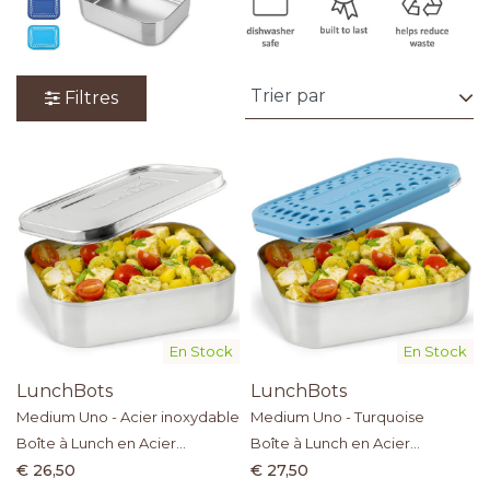
Filtres
En Stock
En Stock
LunchBots
LunchBots
Medium Uno - Acier inoxydable
Medium Uno - Turquoise
Boîte à Lunch en Acier
Boîte à Lunch en Acier
Inoxydable
Inoxydable
€ 26,50
€ 27,50