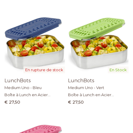
En rupture de stock
En Stock
LunchBots
LunchBots
Medium Uno - Bleu
Medium Uno - Vert
Boîte à Lunch en Acier
Boîte à Lunch en Acier
Inoxydable
Inoxydable
€ 27,50
€ 27,50