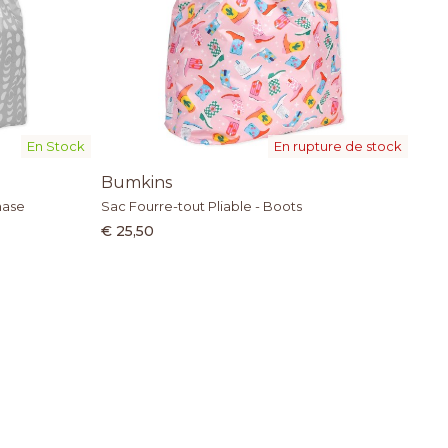
En Stock
En rupture de stock
Bumkins
hase
Sac Fourre-tout Pliable - Boots
€ 25,50