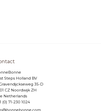
ontact
onneBonne
rst Steps Holland BV
-Gravendijckseweg 35-D
01 CZ Noordwijk ZH
e Netherlands
1 (0) 71-230 1024
nfo@bonnebonne.com