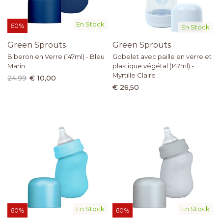
En Stock
60%
En Stock
Green Sprouts
Green Sprouts
Biberon en Verre (147ml) - Bleu
Gobelet avec paille en verre et
Marin
plastique végétal (147ml) -
Myrtille Claire
24.99
€ 10,00
€ 26,50
En Stock
En Stock
60%
60%