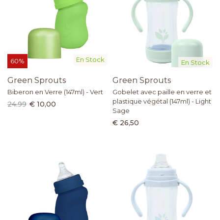
En Stock
60%
En Stock
Green Sprouts
Green Sprouts
Biberon en Verre (147ml) - Vert
Gobelet avec paille en verre et
plastique végétal (147ml) - Light
24.99
€ 10,00
Sage
€ 26,50