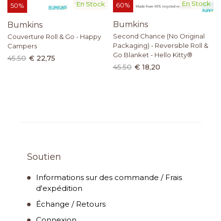
En Stock
En Stock
60%
50%
Bumkins
Bumkins
Second Chance (No Original
Couverture Roll & Go - Happy
Packaging) - Reversible Roll &
Campers
Go Blanket - Hello Kitty®
45.50
€ 22,75
45.50
€ 18,20
Soutien
Informations sur des commande / Frais
d'expédition
Échange / Retours
Connexion